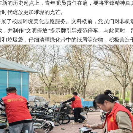
在新的历史起点上，青年党员责任在肩，要将雷锋精神真
新时代绽放更加璀璨的光芒。
开展了校园环境美化志愿服务。文科楼前，党员们对非机
放，并制作
“文明停放”提示牌引导规范停车。与此同时，
钳和垃圾袋，仔细清理绿化带中的纸屑等杂物，积极营造