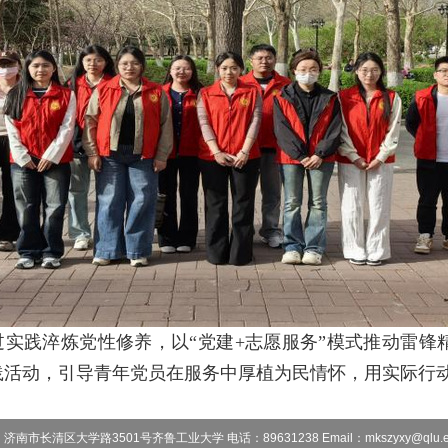
过实践淬炼党性修养，以
“党建+志愿服务
”
模式推动雷锋
实践活动，引导青年党员在服务中厚植为民情怀，用实际行
：济南市长清区大学路3501号齐鲁工业大学
电话：89631238
Email：mkszyxy@qlu.e